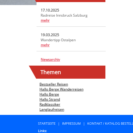
17.10.2025
Radreise Innsbruck Salzburg
mehr
19.03.2025
Wandertipp Ostalpen
mehr
Newsarchiv
Themen
Bestseller Reisen
Hallo Berge Wanderreisen
Hallo Berge
Hallo Strand
Radklassiker
Langlaufreisen
STARTSEITE
|
IMPRESSUM
|
KONTAKT / KATALOG BESTEL
Links: