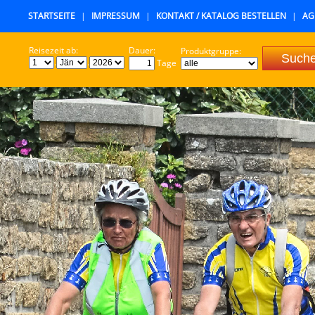
STARTSEITE
|
IMPRESSUM
|
KONTAKT / KATALOG BESTELLEN
|
AG
Reisezeit ab:
Dauer:
Produktgruppe:
.
.
Tage