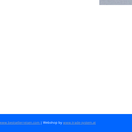
www.bestsellerreisen.com
| Webshop by
www.trade-system.at