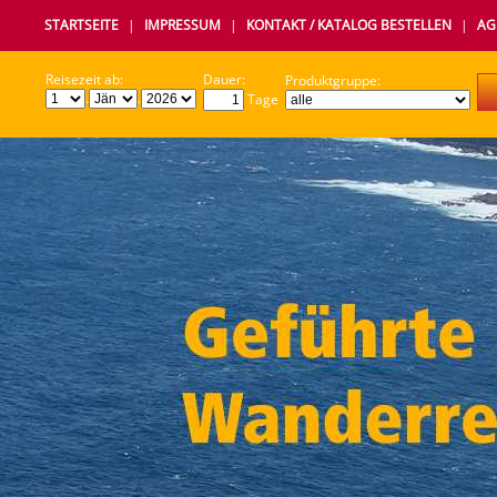
STARTSEITE
|
IMPRESSUM
|
KONTAKT / KATALOG BESTELLEN
|
AG
Reisezeit ab:
Dauer:
Produktgruppe:
.
.
Tage