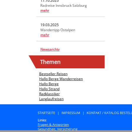
17.10.2025
Radreise Innsbruck Salzburg
mehr
19.03.2025
Wandertipp Ostalpen
mehr
Newsarchiv
Themen
Bestseller Reisen
Hallo Berge Wanderreisen
Hallo Berge
Hallo Strand
Radklassiker
Langlaufreisen
STARTSEITE
|
IMPRESSUM
|
KONTAKT / KATALOG BESTEL
Links:
Fragen & Antworten
Gesundheit, Versicherung