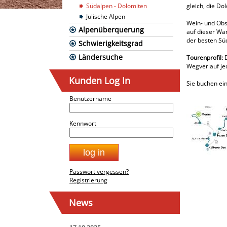
Südalpen - Dolomiten
gleich, die D
Julische Alpen
Wein- und Obst
Alpenüberquerung
auf dieser Wa
der besten Süd
Schwierigkeitsgrad
Ländersuche
Tourenprofil:
D
Wegverlauf jed
Kunden Log In
Sie buchen ein
Benutzername
Kennwort
Passwort vergessen?
Registrierung
News