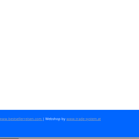
www.bestsellerreisen.com
| Webshop by
www.trade-system.at