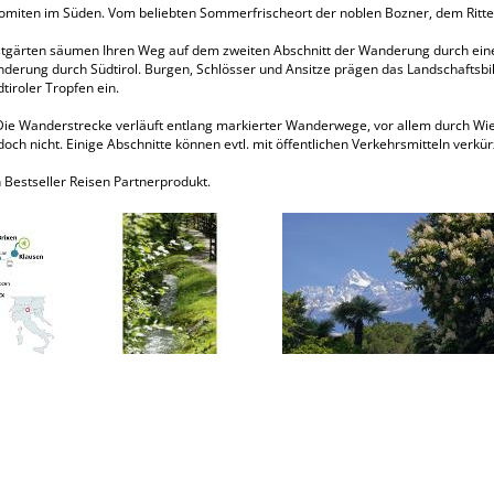
olomiten im Süden. Vom beliebten Sommerfrischeort der noblen Bozner, dem Ritte
gärten säumen Ihren Weg auf dem zweiten Abschnitt der Wanderung durch eines de
nderung durch Südtirol. Burgen, Schlösser und Ansitze prägen das Landschaftsbi
tiroler Tropfen ein.
ie Wanderstrecke verläuft entlang markierter Wanderwege, vor allem durch Wiese
och nicht. Einige Abschnitte können evtl. mit öffentlichen Verkehrsmitteln verkü
 Bestseller Reisen Partnerprodukt.