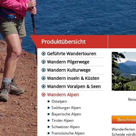
Produktübersicht
Geführte Wandertouren
Wandern Pilgerwege
Wandern Kulturwege
Wandern Inseln & Küsten
Wandern Voralpen & Seen
Wandern Alpen
Reis
Ostalpen
Salzburger Alpen
Bayerische Alpen
Tiroler Alpen
Schweizer Alpen
Wanderferien i
Französische Alpen
Scheide nördli