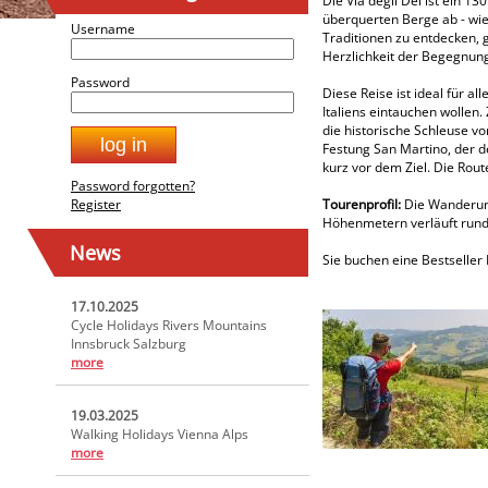
Die Via degli Dei ist ein 1
überquerten Berge ab - wie
Username
Traditionen zu entdecken, 
Herzlichkeit der Begegnun
Password
Diese Reise ist ideal für a
Italiens eintauchen wollen
die historische Schleuse v
Festung San Martino, der d
kurz vor dem Ziel. Die Rou
Password forgotten?
Register
Tourenprofil:
Die Wanderung
Höhenmetern verläuft rund 
News
Sie buchen eine Bestseller 
17.10.2025
Cycle Holidays Rivers Mountains
Innsbruck Salzburg
more
19.03.2025
Walking Holidays Vienna Alps
more