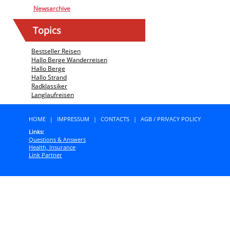
Newsarchive
Topics
Bestseller Reisen
Hallo Berge Wanderreisen
Hallo Berge
Hallo Strand
Radklassiker
Langlaufreisen
HOME
|
IMPRESSUM
|
CONTACTS
|
AGB / PRIVACY POLICY
Links:
Questions & Answers
Health, Insurance
Link Partner