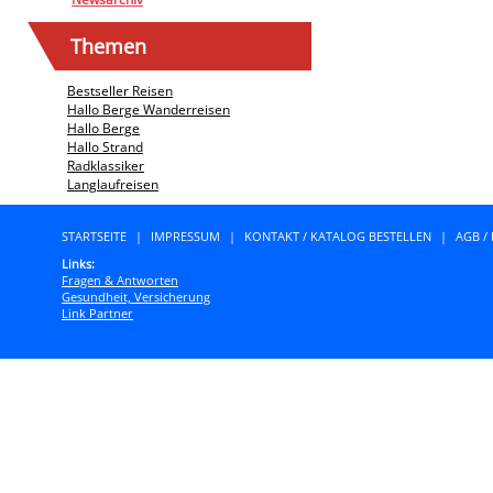
Themen
Bestseller Reisen
Hallo Berge Wanderreisen
Hallo Berge
Hallo Strand
Radklassiker
Langlaufreisen
STARTSEITE
|
IMPRESSUM
|
KONTAKT / KATALOG BESTELLEN
|
AGB /
Links:
Fragen & Antworten
Gesundheit, Versicherung
Link Partner