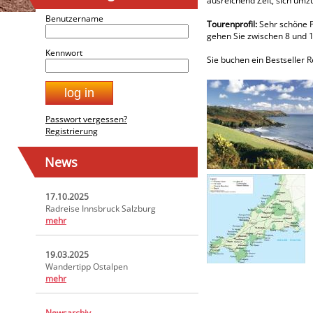
ausreichend Zeit, sich umz
Benutzername
Tourenprofil:
Sehr schöne P
gehen Sie zwischen 8 und 
Kennwort
Sie buchen ein Bestseller R
Passwort vergessen?
Registrierung
News
17.10.2025
Radreise Innsbruck Salzburg
mehr
19.03.2025
Wandertipp Ostalpen
mehr
Newsarchiv