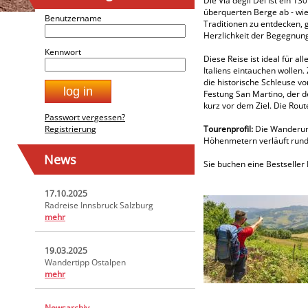
Die Via degli Dei ist ein 1
überquerten Berge ab - wie
Benutzername
Traditionen zu entdecken, 
Herzlichkeit der Begegnun
Kennwort
Diese Reise ist ideal für a
Italiens eintauchen wollen
die historische Schleuse v
Festung San Martino, der d
kurz vor dem Ziel. Die Rou
Passwort vergessen?
Registrierung
Tourenprofil:
Die Wanderung
Höhenmetern verläuft rund 
News
Sie buchen eine Bestseller 
17.10.2025
Radreise Innsbruck Salzburg
mehr
19.03.2025
Wandertipp Ostalpen
mehr
Newsarchiv