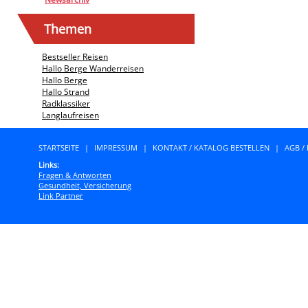
Themen
Bestseller Reisen
Hallo Berge Wanderreisen
Hallo Berge
Hallo Strand
Radklassiker
Langlaufreisen
STARTSEITE
|
IMPRESSUM
|
KONTAKT / KATALOG BESTELLEN
|
AGB /
Links:
Fragen & Antworten
Gesundheit, Versicherung
Link Partner