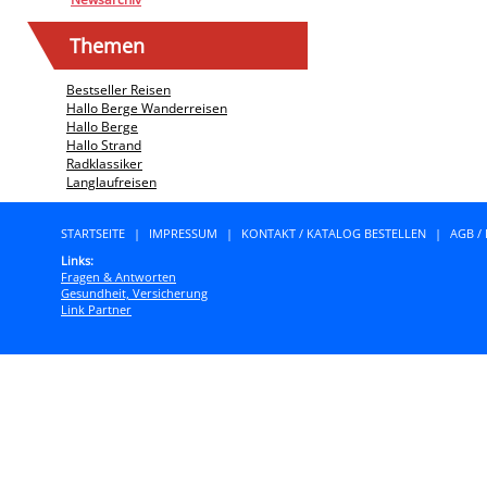
Themen
Bestseller Reisen
Hallo Berge Wanderreisen
Hallo Berge
Hallo Strand
Radklassiker
Langlaufreisen
STARTSEITE
|
IMPRESSUM
|
KONTAKT / KATALOG BESTELLEN
|
AGB /
Links:
Fragen & Antworten
Gesundheit, Versicherung
Link Partner