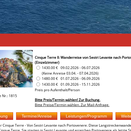
Cinque Terre II: Wanderreise von Sestri Levante nach Port
(Einzelzimmer)
1430.00 €
09.02.2026
-
06.07.2026
(Keine Anreise 03.04. - 07.04.2026)
1480.00 €
01.07.2026
-
06.09.2026
1430.00 €
01.09.2026
-
15.11.2026
Preis pro Aufenthalt/Person
e Nr.: 1815
Bitte Preis/Termin wählen! Zur Buchung.
Bitte Preise/Termin wählen. Zur Mail-Anfrage.
r Cinque Terre - Von Sestri Levante nach Portovenere. Diese Langstreckenwande
Cinque Terre. Sie starten in Sestri Levante und erreichen Portovenere als letz