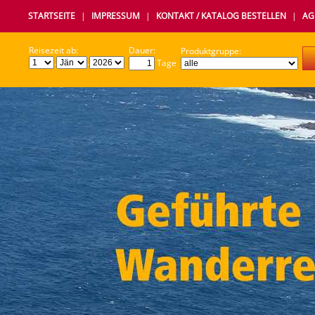
STARTSEITE
|
IMPRESSUM
|
KONTAKT / KATALOG BESTELLEN
|
AG
Reisezeit ab:
Dauer:
Produktgruppe:
.
.
Tage