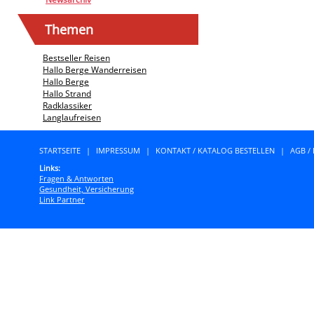
Themen
Bestseller Reisen
Hallo Berge Wanderreisen
Hallo Berge
Hallo Strand
Radklassiker
Langlaufreisen
STARTSEITE
|
IMPRESSUM
|
KONTAKT / KATALOG BESTELLEN
|
AGB /
Links:
Fragen & Antworten
Gesundheit, Versicherung
Link Partner