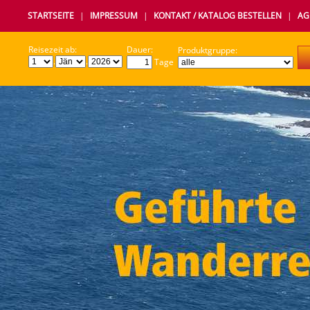
STARTSEITE
|
IMPRESSUM
|
KONTAKT / KATALOG BESTELLEN
|
AG
Reisezeit ab:
Dauer:
Produktgruppe:
.
.
Tage