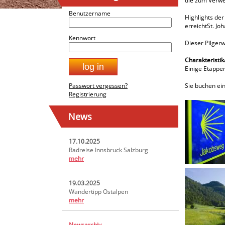
die zum Verwe
Benutzername
Highlights der
erreichtSt. Jo
Kennwort
Dieser Pilgerw
Charakteristi
Einige Etappen
Passwort vergessen?
Sie buchen ei
Registrierung
News
17.10.2025
Radreise Innsbruck Salzburg
mehr
19.03.2025
Wandertipp Ostalpen
mehr
Newsarchiv