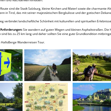
ilen und Nachdenken einladen.
 Route sind die Stadt Salzburg, kleine Kirchen und Materl sowie die charmante A
hann in Tirol, das mit seiner majestätischen Bergkulisse und der gotischen Dekan
eg verbindet landschaftliche Schönheit mit kulturellen und spirituellen Erlebnis
k/Anforderungen:
Sie wandern auf guten Wegen und kleinen Asphaltstraßen. Die H
 sind bis zu 25 km lang und daher sollten Sie eine gute Grundkondition mitbringe
n HalloBerge Wanderreisen Tour.