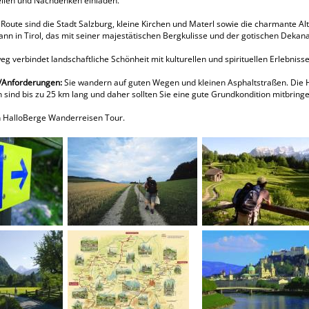
ilen und Nachdenken einladen.
 Route sind die Stadt Salzburg, kleine Kirchen und Materl sowie die charmante A
hann in Tirol, das mit seiner majestätischen Bergkulisse und der gotischen Dekan
eg verbindet landschaftliche Schönheit mit kulturellen und spirituellen Erlebnis
k/Anforderungen:
Sie wandern auf guten Wegen und kleinen Asphaltstraßen. Die H
 sind bis zu 25 km lang und daher sollten Sie eine gute Grundkondition mitbringe
n HalloBerge Wanderreisen Tour.