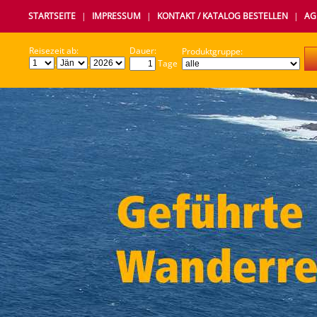
STARTSEITE
|
IMPRESSUM
|
KONTAKT / KATALOG BESTELLEN
|
AG
Reisezeit ab:
Dauer:
Produktgruppe:
.
.
Tage