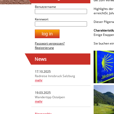
die zum Verwe
Benutzername
Highlights der
erreichtSt. Jo
Kennwort
Dieser Pilgerw
Charakteristi
Einige Etappen
Passwort vergessen?
Sie buchen ei
Registrierung
News
17.10.2025
Radreise Innsbruck Salzburg
mehr
19.03.2025
Wandertipp Ostalpen
mehr
Newsarchiv