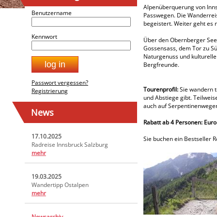
Alpenüberquerung von Innsb
Benutzername
Passwegen. Die Wanderreise
begeistert. Weiter geht es
Kennwort
Über den Obernberger See, 
Gossensass, dem Tor zu Südt
Naturgenuss und kulturelle
Bergfreunde.
Passwort vergessen?
Tourenprofil:
Sie wandern te
Registrierung
und Abstiege gibt. Teilwei
auch auf Serpentinenwege
News
Rabatt ab 4 Personen: Euro
17.10.2025
Sie buchen ein Bestseller R
Radreise Innsbruck Salzburg
mehr
19.03.2025
Wandertipp Ostalpen
mehr
Newsarchiv