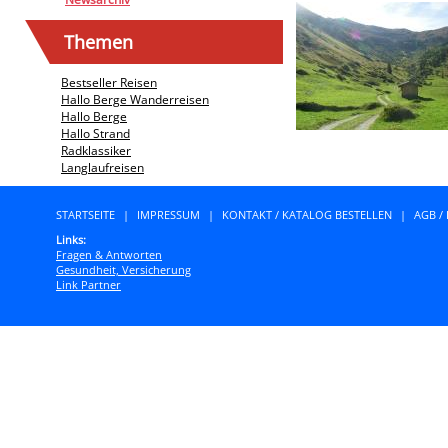
Themen
Bestseller Reisen
Hallo Berge Wanderreisen
Hallo Berge
Hallo Strand
Radklassiker
Langlaufreisen
STARTSEITE
|
IMPRESSUM
|
KONTAKT / KATALOG BESTELLEN
|
AGB /
Links:
Fragen & Antworten
Gesundheit, Versicherung
Link Partner